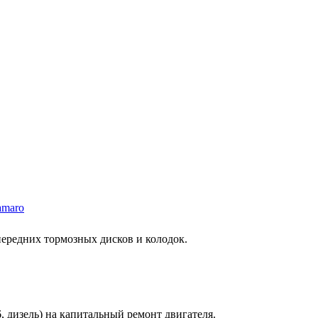
amaro
 передних тормозных дисков и колодок.
6, дизель) на капитальный ремонт двигателя.