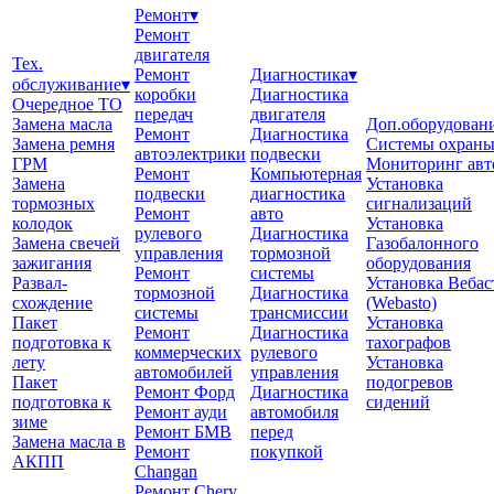
Ремонт
▾
Ремонт
двигателя
Тех.
Ремонт
Диагностика
▾
обслуживание
▾
коробки
Диагностика
Очередное ТО
передач
двигателя
Замена масла
Доп.оборудован
Ремонт
Диагностика
Замена ремня
Системы охран
автоэлектрики
подвески
ГРМ
Мониторинг авт
Ремонт
Компьютерная
Замена
Установка
подвески
диагностика
тормозных
сигнализаций
Ремонт
авто
колодок
Установка
рулевого
Диагностика
Замена свечей
Газобалонного
управления
тормозной
зажигания
оборудования
Ремонт
системы
Развал-
Установка Вебас
тормозной
Диагностика
схождение
(Webasto)
системы
трансмиссии
Пакет
Установка
Ремонт
Диагностика
подготовка к
тахографов
коммерческих
рулевого
лету
Установка
автомобилей
управления
Пакет
подогревов
Ремонт Форд
Диагностика
подготовка к
сидений
Ремонт ауди
автомобиля
зиме
Ремонт БМВ
перед
Замена масла в
Ремонт
покупкой
АКПП
Changan
Ремонт Chery