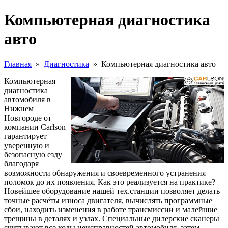
Компьютерная диагностика
авто
Главная
»
Диагностика
»
Компьютерная диагностика авто
Компьютерная
диагностика
автомобиля в
Нижнем
Новгороде от
компании Carlson
гарантирует
уверенную и
безопасную езду
благодаря
возможности обнаружения и своевременного устранения
поломок до их появления. Как это реализуется на практике?
Новейшее оборудование нашей тех.станции позволяет делать
точные расчёты износа двигателя, вычислять программные
сбои, находить изменения в работе трансмиссии и малейшие
трещины в деталях и узлах. Специальные дилерские сканеры
считывают все коды неисправностей автомобиля, затем