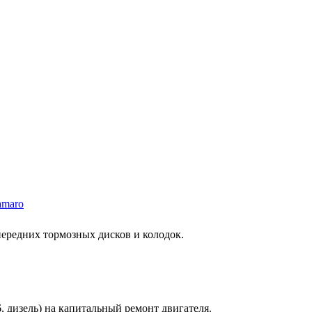
amaro
 передних тормозных дисков и колодок.
6, дизель) на капитальный ремонт двигателя.