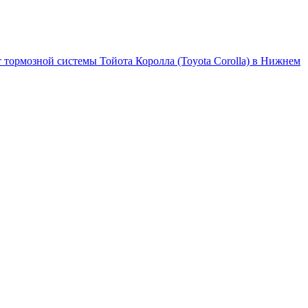
 тормозной системы Тойота Королла (Toyota Corolla) в Нижнем