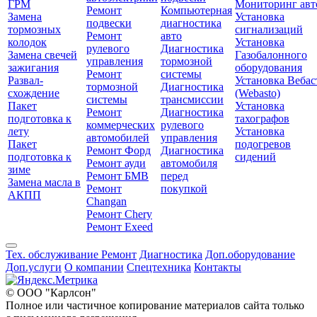
ГРМ
Мониторинг авт
Ремонт
Компьютерная
Замена
Установка
подвески
диагностика
тормозных
сигнализаций
Ремонт
авто
колодок
Установка
рулевого
Диагностика
Замена свечей
Газобалонного
управления
тормозной
зажигания
оборудования
Ремонт
системы
Развал-
Установка Вебас
тормозной
Диагностика
схождение
(Webasto)
системы
трансмиссии
Пакет
Установка
Ремонт
Диагностика
подготовка к
тахографов
коммерческих
рулевого
лету
Установка
автомобилей
управления
Пакет
подогревов
Ремонт Форд
Диагностика
подготовка к
сидений
Ремонт ауди
автомобиля
зиме
Ремонт БМВ
перед
Замена масла в
Ремонт
покупкой
АКПП
Changan
Ремонт Chery
Ремонт Exeed
Тех. обслуживание
Ремонт
Диагностика
Доп.оборудование
Доп.услуги
О компании
Спецтехника
Контакты
© ООО "Карлсон"
Полное или частичное копирование материалов сайта только