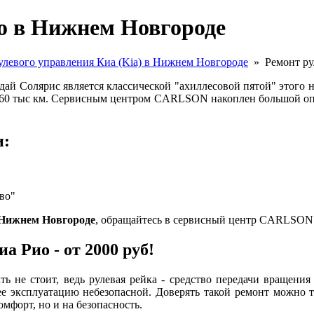
о в Нижнем Новгороде
улевого управления Киа (Kia) в Нижнем Новгороде
»
Ремонт ру
дай Солярис является классической "ахиллесовой пятой" этого 
з в 60 тыс км. Сервисным центром CARLSON накоплен большой оп
и:
во"
 Нижнем Новгороде
, обращайтесь в сервисный центр CARLSON
 Рио - от 2000 руб!
ь не стоит, ведь рулевая рейка - средство передачи вращения 
ее эксплуатацию небезопасной. Доверять такой ремонт можно т
омфорт, но и на безопасность.