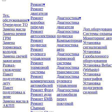
Ремонт
▾
Ремонт
двигателя
Тех.
Ремонт
Диагностика
▾
обслуживание
▾
коробки
Диагностика
Очередное ТО
передач
двигателя
Замена масла
Доп.оборудован
Ремонт
Диагностика
Замена ремня
Системы охран
автоэлектрики
подвески
ГРМ
Мониторинг авт
Ремонт
Компьютерная
Замена
Установка
подвески
диагностика
тормозных
сигнализаций
Ремонт
авто
колодок
Установка
рулевого
Диагностика
Замена свечей
Газобалонного
управления
тормозной
зажигания
оборудования
Ремонт
системы
Развал-
Установка Вебас
тормозной
Диагностика
схождение
(Webasto)
системы
трансмиссии
Пакет
Установка
Ремонт
Диагностика
подготовка к
тахографов
коммерческих
рулевого
лету
Установка
автомобилей
управления
Пакет
подогревов
Ремонт Форд
Диагностика
подготовка к
сидений
Ремонт ауди
автомобиля
зиме
Ремонт БМВ
перед
Замена масла в
Ремонт
покупкой
АКПП
Changan