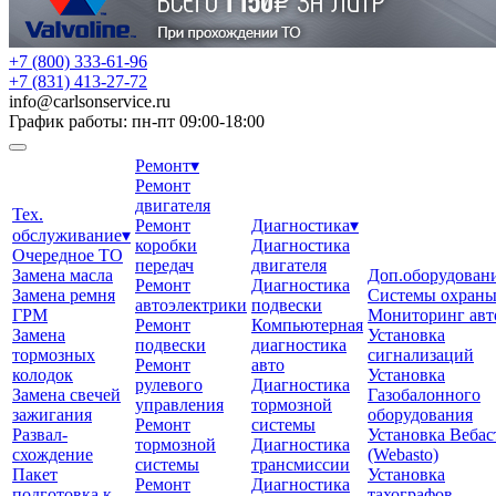
+7 (800) 333-61-96
+7 (831) 413-27-72
info
@
carlsonservice.ru
График работы: пн-пт 09:00-18:00
Ремонт
▾
Ремонт
двигателя
Тех.
Ремонт
Диагностика
▾
обслуживание
▾
коробки
Диагностика
Очередное ТО
передач
двигателя
Замена масла
Доп.оборудован
Ремонт
Диагностика
Замена ремня
Системы охран
автоэлектрики
подвески
ГРМ
Мониторинг авт
Ремонт
Компьютерная
Замена
Установка
подвески
диагностика
тормозных
сигнализаций
Ремонт
авто
колодок
Установка
рулевого
Диагностика
Замена свечей
Газобалонного
управления
тормозной
зажигания
оборудования
Ремонт
системы
Развал-
Установка Вебас
тормозной
Диагностика
схождение
(Webasto)
системы
трансмиссии
Пакет
Установка
Ремонт
Диагностика
подготовка к
тахографов