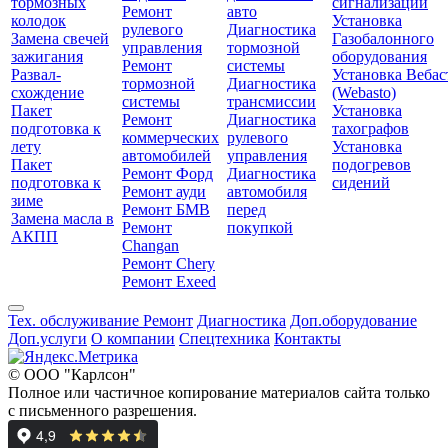
тормозных
сигнализаций
Ремонт
авто
колодок
Установка
рулевого
Диагностика
Замена свечей
Газобалонного
управления
тормозной
зажигания
оборудования
Ремонт
системы
Развал-
Установка Вебас
тормозной
Диагностика
схождение
(Webasto)
системы
трансмиссии
Пакет
Установка
Ремонт
Диагностика
подготовка к
тахографов
коммерческих
рулевого
лету
Установка
автомобилей
управления
Пакет
подогревов
Ремонт Форд
Диагностика
подготовка к
сидений
Ремонт ауди
автомобиля
зиме
Ремонт БМВ
перед
Замена масла в
Ремонт
покупкой
АКПП
Changan
Ремонт Chery
Ремонт Exeed
Тех. обслуживание
Ремонт
Диагностика
Доп.оборудование
Доп.услуги
О компании
Спецтехника
Контакты
© ООО "Карлсон"
Полное или частичное копирование материалов сайта только
с письменного разрешения.