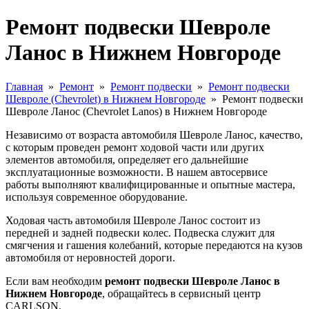
Ремонт подвески Шевроле
Ланос в Нижнем Новгороде
Главная
»
Ремонт
»
Ремонт подвески
»
Ремонт подвески
Шевроле (Chevrolet) в Нижнем Новгороде
»
Ремонт подвески
Шевроле Ланос (Chevrolet Lanos) в Нижнем Новгороде
Независимо от возраста автомобиля Шевроле Ланос, качество,
с которым проведен ремонт ходовой части или других
элементов автомобиля, определяет его дальнейшие
эксплуатационные возможности. В нашем автосервисе
работы выполняют квалифицированные и опытные мастера,
используя современное оборудование.
Ходовая часть автомобиля Шевроле Ланос состоит из
передней и задней подвески колес. Подвеска служит для
смягчения и гашения колебаний, которые передаются на кузов
автомобиля от неровностей дороги.
Если вам необходим
ремонт подвески Шевроле Ланос в
Нижнем Новгороде
, обращайтесь в сервисный центр
CARLSON.