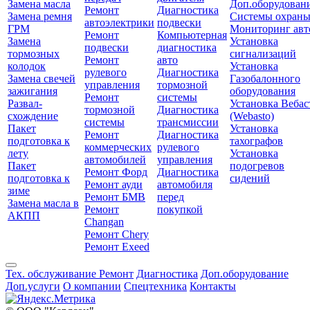
Замена масла
Доп.оборудован
Ремонт
Диагностика
Замена ремня
Системы охран
автоэлектрики
подвески
ГРМ
Мониторинг авт
Ремонт
Компьютерная
Замена
Установка
подвески
диагностика
тормозных
сигнализаций
Ремонт
авто
колодок
Установка
рулевого
Диагностика
Замена свечей
Газобалонного
управления
тормозной
зажигания
оборудования
Ремонт
системы
Развал-
Установка Вебас
тормозной
Диагностика
схождение
(Webasto)
системы
трансмиссии
Пакет
Установка
Ремонт
Диагностика
подготовка к
тахографов
коммерческих
рулевого
лету
Установка
автомобилей
управления
Пакет
подогревов
Ремонт Форд
Диагностика
подготовка к
сидений
Ремонт ауди
автомобиля
зиме
Ремонт БМВ
перед
Замена масла в
Ремонт
покупкой
АКПП
Changan
Ремонт Chery
Ремонт Exeed
Тех. обслуживание
Ремонт
Диагностика
Доп.оборудование
Доп.услуги
О компании
Спецтехника
Контакты