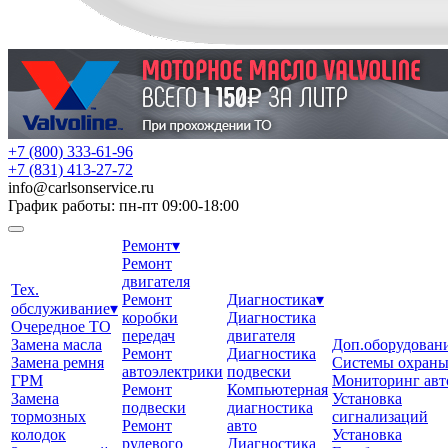
+7 (800) 333-61-96
+7 (831) 413-27-72
info
@
carlsonservice.ru
График работы: пн-пт 09:00-18:00
Ремонт
▾
Ремонт
двигателя
Тех.
Ремонт
Диагностика
▾
обслуживание
▾
коробки
Диагностика
Очередное ТО
передач
двигателя
Замена масла
Доп.оборудован
Ремонт
Диагностика
Замена ремня
Системы охран
автоэлектрики
подвески
ГРМ
Мониторинг авт
Ремонт
Компьютерная
Замена
Установка
подвески
диагностика
тормозных
сигнализаций
Ремонт
авто
колодок
Установка
рулевого
Диагностика