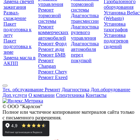
Замена свечей
Газобалонного
управления
тормозной
зажигания
оборудования
Ремонт
системы
Развал-
Установка Вебас
тормозной
Диагностика
схождение
(Webasto)
системы
трансмиссии
Пакет
Установка
Ремонт
Диагностика
подготовка к
тахографов
коммерческих
рулевого
лету
Установка
автомобилей
управления
Пакет
подогревов
Ремонт Форд
Диагностика
подготовка к
сидений
Ремонт ауди
автомобиля
зиме
Ремонт БМВ
перед
Замена масла в
Ремонт
покупкой
АКПП
Changan
Ремонт Chery
Ремонт Exeed
Тех. обслуживание
Ремонт
Диагностика
Доп.оборудование
Доп.услуги
О компании
Спецтехника
Контакты
© ООО "Карлсон"
Полное или частичное копирование материалов сайта только
с письменного разрешения.