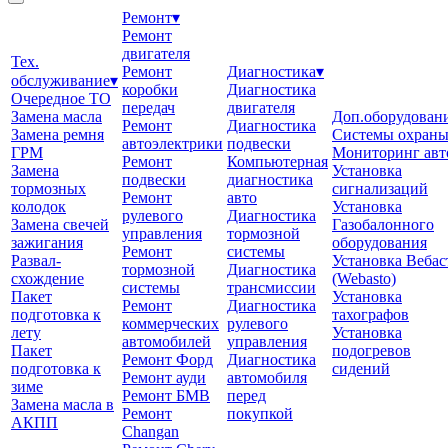
Ремонт
▾
Ремонт
двигателя
Тех.
Ремонт
Диагностика
▾
обслуживание
▾
коробки
Диагностика
Очередное ТО
передач
двигателя
Замена масла
Доп.оборудован
Ремонт
Диагностика
Замена ремня
Системы охран
автоэлектрики
подвески
ГРМ
Мониторинг авт
Ремонт
Компьютерная
Замена
Установка
подвески
диагностика
тормозных
сигнализаций
Ремонт
авто
колодок
Установка
рулевого
Диагностика
Замена свечей
Газобалонного
управления
тормозной
зажигания
оборудования
Ремонт
системы
Развал-
Установка Вебас
тормозной
Диагностика
схождение
(Webasto)
системы
трансмиссии
Пакет
Установка
Ремонт
Диагностика
подготовка к
тахографов
коммерческих
рулевого
лету
Установка
автомобилей
управления
Пакет
подогревов
Ремонт Форд
Диагностика
подготовка к
сидений
Ремонт ауди
автомобиля
зиме
Ремонт БМВ
перед
Замена масла в
Ремонт
покупкой
АКПП
Changan