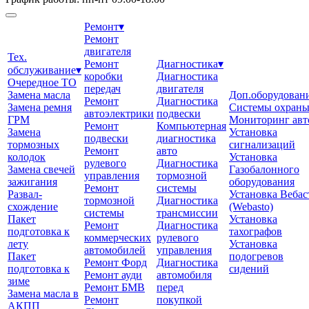
Ремонт
▾
Ремонт
двигателя
Тех.
Ремонт
Диагностика
▾
обслуживание
▾
коробки
Диагностика
Очередное ТО
передач
двигателя
Замена масла
Доп.оборудован
Ремонт
Диагностика
Замена ремня
Системы охран
автоэлектрики
подвески
ГРМ
Мониторинг авт
Ремонт
Компьютерная
Замена
Установка
подвески
диагностика
тормозных
сигнализаций
Ремонт
авто
колодок
Установка
рулевого
Диагностика
Замена свечей
Газобалонного
управления
тормозной
зажигания
оборудования
Ремонт
системы
Развал-
Установка Вебас
тормозной
Диагностика
схождение
(Webasto)
системы
трансмиссии
Пакет
Установка
Ремонт
Диагностика
подготовка к
тахографов
коммерческих
рулевого
лету
Установка
автомобилей
управления
Пакет
подогревов
Ремонт Форд
Диагностика
подготовка к
сидений
Ремонт ауди
автомобиля
зиме
Ремонт БМВ
перед
Замена масла в
Ремонт
покупкой
АКПП