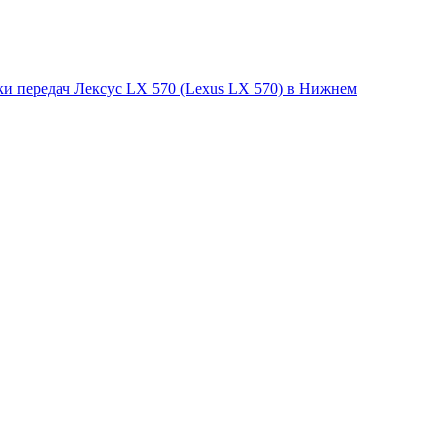
ки передач Лексус LX 570 (Lexus LX 570) в Нижнем