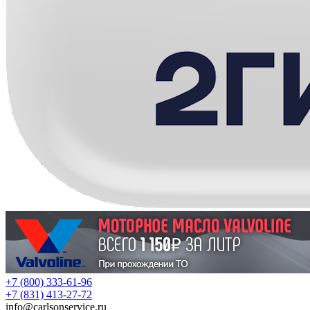
+7 (800) 333-61-96
+7 (831) 413-27-72
info
@
carlsonservice.ru