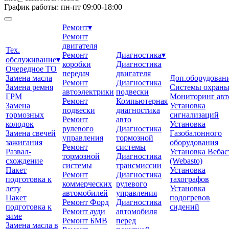
График работы: пн-пт 09:00-18:00
Ремонт
▾
Ремонт
двигателя
Тех.
Ремонт
Диагностика
▾
обслуживание
▾
коробки
Диагностика
Очередное ТО
передач
двигателя
Замена масла
Доп.оборудован
Ремонт
Диагностика
Замена ремня
Системы охран
автоэлектрики
подвески
ГРМ
Мониторинг авт
Ремонт
Компьютерная
Замена
Установка
подвески
диагностика
тормозных
сигнализаций
Ремонт
авто
колодок
Установка
рулевого
Диагностика
Замена свечей
Газобалонного
управления
тормозной
зажигания
оборудования
Ремонт
системы
Развал-
Установка Вебас
тормозной
Диагностика
схождение
(Webasto)
системы
трансмиссии
Пакет
Установка
Ремонт
Диагностика
подготовка к
тахографов
коммерческих
рулевого
лету
Установка
автомобилей
управления
Пакет
подогревов
Ремонт Форд
Диагностика
подготовка к
сидений
Ремонт ауди
автомобиля
зиме
Ремонт БМВ
перед
Замена масла в