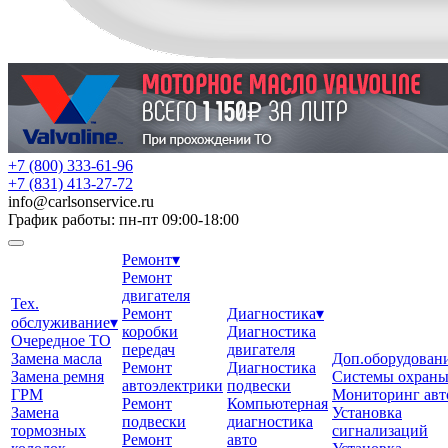
+7 (800) 333-61-96
+7 (831) 413-27-72
info
@
carlsonservice.ru
График работы: пн-пт 09:00-18:00
Ремонт
▾
Ремонт
двигателя
Тех.
Ремонт
Диагностика
▾
обслуживание
▾
коробки
Диагностика
Очередное ТО
передач
двигателя
Замена масла
Доп.оборудован
Ремонт
Диагностика
Замена ремня
Системы охран
автоэлектрики
подвески
ГРМ
Мониторинг авт
Ремонт
Компьютерная
Замена
Установка
подвески
диагностика
тормозных
сигнализаций
Ремонт
авто