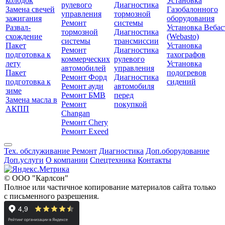
колодок
Установка
рулевого
Диагностика
Замена свечей
Газобалонного
управления
тормозной
зажигания
оборудования
Ремонт
системы
Развал-
Установка Вебас
тормозной
Диагностика
схождение
(Webasto)
системы
трансмиссии
Пакет
Установка
Ремонт
Диагностика
подготовка к
тахографов
коммерческих
рулевого
лету
Установка
автомобилей
управления
Пакет
подогревов
Ремонт Форд
Диагностика
подготовка к
сидений
Ремонт ауди
автомобиля
зиме
Ремонт БМВ
перед
Замена масла в
Ремонт
покупкой
АКПП
Changan
Ремонт Chery
Ремонт Exeed
Тех. обслуживание
Ремонт
Диагностика
Доп.оборудование
Доп.услуги
О компании
Спецтехника
Контакты
© ООО "Карлсон"
Полное или частичное копирование материалов сайта только
с письменного разрешения.