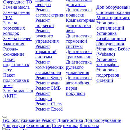
Очередное ТО
передач
двигателя
Замена масла
Доп.оборудован
Ремонт
Диагностика
Замена ремня
Системы охран
автоэлектрики
подвески
ГРМ
Мониторинг авт
Ремонт
Компьютерная
Замена
Установка
подвески
диагностика
тормозных
сигнализаций
Ремонт
авто
колодок
Установка
рулевого
Диагностика
Замена свечей
Газобалонного
управления
тормозной
зажигания
оборудования
Ремонт
системы
Развал-
Установка Вебас
тормозной
Диагностика
схождение
(Webasto)
системы
трансмиссии
Пакет
Установка
Ремонт
Диагностика
подготовка к
тахографов
коммерческих
рулевого
лету
Установка
автомобилей
управления
Пакет
подогревов
Ремонт Форд
Диагностика
подготовка к
сидений
Ремонт ауди
автомобиля
зиме
Ремонт БМВ
перед
Замена масла в
Ремонт
покупкой
АКПП
Changan
Ремонт Chery
Ремонт Exeed
Тех. обслуживание
Ремонт
Диагностика
Доп.оборудование
Доп.услуги
О компании
Спецтехника
Контакты