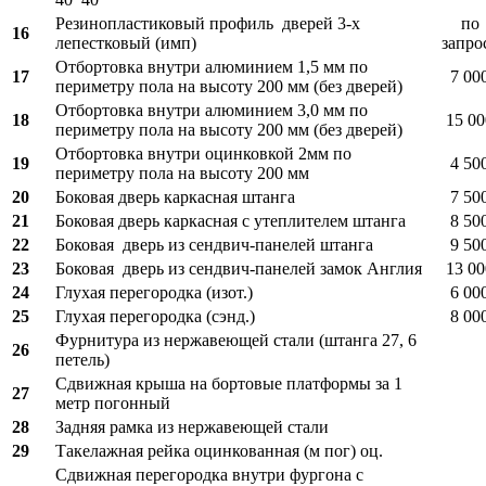
Резинопластиковый профиль дверей 3-х
по
16
лепестковый (имп)
запро
Отбортовка внутри алюминием 1,5 мм по
17
7 00
периметру пола на высоту 200 мм (без дверей)
Отбортовка внутри алюминием 3,0 мм по
18
15 00
периметру пола на высоту 200 мм (без дверей)
Отбортовка внутри оцинковкой 2мм по
19
4 50
периметру пола на высоту 200 мм
20
Боковая дверь каркасная штанга
7 50
21
Боковая дверь каркасная с утеплителем штанга
8 50
22
Боковая дверь из сендвич-панелей штанга
9 50
23
Боковая дверь из сендвич-панелей замок Англия
13 00
24
Глухая перегородка (изот.)
6 00
25
Глухая перегородка (сэнд.)
8 00
Фурнитура из нержавеющей стали (штанга 27, 6
26
петель)
Сдвижная крыша на бортовые платформы за 1
27
метр погонный
28
Задняя рамка из нержавеющей стали
29
Такелажная рейка оцинкованная (м пог) оц.
Сдвижная перегородка внутри фургона с