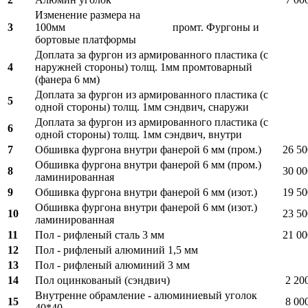
Изменение размера на
3
100мм промт. Фургоны и
бортовые платформы
Доплата за фургон из армированного пластика (с
4
наружней стороны) толщ. 1мм промтоварный
(фанера 6 мм)
Доплата за фургон из армированного пластика (с
5
одной стороны) толщ. 1мм сэндвич, снаружи
Доплата за фургон из армированного пластика (с
6
одной стороны) толщ. 1мм сэндвич, внутри
7
Обшивка фургона внутри фанерой 6 мм (пром.)
26 50
Обшивка фургона внутри фанерой 6 мм (пром.)
8
30 00
ламинированная
9
Обшивка фургона внутри фанерой 6 мм (изот.)
19 50
Обшивка фургона внутри фанерой 6 мм (изот.)
10
23 50
ламинированная
11
Пол - рифленый сталь 3 мм
21 00
12
Пол - рифленый алюминий 1,5 мм
13
Пол - рифленый алюминий 3 мм
14
Пол оцинкованый (сэндвич)
2 20
Внутренне обрамление - алюминиевый уголок
15
8 00
40*40