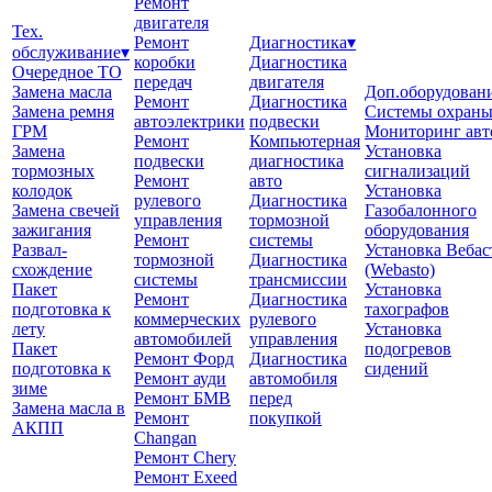
Ремонт
двигателя
Тех.
Ремонт
Диагностика
▾
обслуживание
▾
коробки
Диагностика
Очередное ТО
передач
двигателя
Замена масла
Доп.оборудован
Ремонт
Диагностика
Замена ремня
Системы охран
автоэлектрики
подвески
ГРМ
Мониторинг авт
Ремонт
Компьютерная
Замена
Установка
подвески
диагностика
тормозных
сигнализаций
Ремонт
авто
колодок
Установка
рулевого
Диагностика
Замена свечей
Газобалонного
управления
тормозной
зажигания
оборудования
Ремонт
системы
Развал-
Установка Вебас
тормозной
Диагностика
схождение
(Webasto)
системы
трансмиссии
Пакет
Установка
Ремонт
Диагностика
подготовка к
тахографов
коммерческих
рулевого
лету
Установка
автомобилей
управления
Пакет
подогревов
Ремонт Форд
Диагностика
подготовка к
сидений
Ремонт ауди
автомобиля
зиме
Ремонт БМВ
перед
Замена масла в
Ремонт
покупкой
АКПП
Changan
Ремонт Chery
Ремонт Exeed