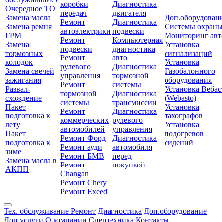
коробки
Диагностика
Очередное ТО
передач
двигателя
Замена масла
Доп.оборудован
Ремонт
Диагностика
Замена ремня
Системы охран
автоэлектрики
подвески
ГРМ
Мониторинг авт
Ремонт
Компьютерная
Замена
Установка
подвески
диагностика
тормозных
сигнализаций
Ремонт
авто
колодок
Установка
рулевого
Диагностика
Замена свечей
Газобалонного
управления
тормозной
зажигания
оборудования
Ремонт
системы
Развал-
Установка Вебас
тормозной
Диагностика
схождение
(Webasto)
системы
трансмиссии
Пакет
Установка
Ремонт
Диагностика
подготовка к
тахографов
коммерческих
рулевого
лету
Установка
автомобилей
управления
Пакет
подогревов
Ремонт Форд
Диагностика
подготовка к
сидений
Ремонт ауди
автомобиля
зиме
Ремонт БМВ
перед
Замена масла в
Ремонт
покупкой
АКПП
Changan
Ремонт Chery
Ремонт Exeed
Тех. обслуживание
Ремонт
Диагностика
Доп.оборудование
Доп.услуги
О компании
Спецтехника
Контакты