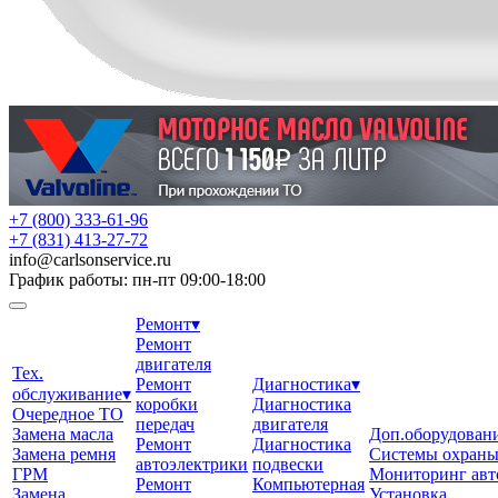
+7 (800) 333-61-96
+7 (831) 413-27-72
info
@
carlsonservice.ru
График работы: пн-пт 09:00-18:00
Ремонт
▾
Ремонт
двигателя
Тех.
Ремонт
Диагностика
▾
обслуживание
▾
коробки
Диагностика
Очередное ТО
передач
двигателя
Замена масла
Доп.оборудован
Ремонт
Диагностика
Замена ремня
Системы охран
автоэлектрики
подвески
ГРМ
Мониторинг авт
Ремонт
Компьютерная
Замена
Установка