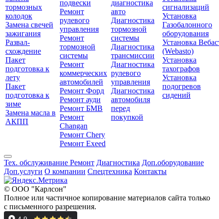
подвески
диагностика
тормозных
сигнализаций
Ремонт
авто
колодок
Установка
рулевого
Диагностика
Замена свечей
Газобалонного
управления
тормозной
зажигания
оборудования
Ремонт
системы
Развал-
Установка Вебас
тормозной
Диагностика
схождение
(Webasto)
системы
трансмиссии
Пакет
Установка
Ремонт
Диагностика
подготовка к
тахографов
коммерческих
рулевого
лету
Установка
автомобилей
управления
Пакет
подогревов
Ремонт Форд
Диагностика
подготовка к
сидений
Ремонт ауди
автомобиля
зиме
Ремонт БМВ
перед
Замена масла в
Ремонт
покупкой
АКПП
Changan
Ремонт Chery
Ремонт Exeed
Тех. обслуживание
Ремонт
Диагностика
Доп.оборудование
Доп.услуги
О компании
Спецтехника
Контакты
© ООО "Карлсон"
Полное или частичное копирование материалов сайта только
с письменного разрешения.