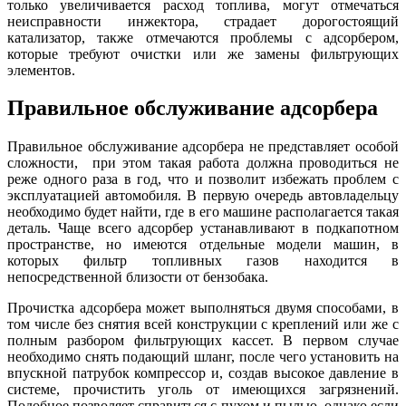
только увеличивается расход топлива, могут отмечаться
неисправности инжектора, страдает дорогостоящий
катализатор, также отмечаются проблемы с адсорбером,
которые требуют очистки или же замены фильтрующих
элементов.
Правильное обслуживание адсорбера
Правильное обслуживание адсорбера не представляет особой
сложности,
при этом такая работа должна проводиться не
реже одного раза в год, что и позволит избежать проблем с
эксплуатацией автомобиля. В первую очередь автовладельцу
необходимо будет найти, где в его машине располагается такая
деталь. Чаще всего адсорбер устанавливают в подкапотном
пространстве, но имеются отдельные модели машин, в
которых фильтр топливных газов находится в
непосредственной близости от бензобака.
Прочистка адсорбера может выполняться двумя способами, в
том числе без снятия всей конструкции с креплений или же с
полным разбором фильтрующих кассет. В первом случае
необходимо снять подающий шланг, после чего установить на
впускной патрубок компрессор и, создав высокое давление в
системе, прочистить уголь от имеющихся загрязнений.
Подобное позволяет справиться с пухом и пылью, однако если