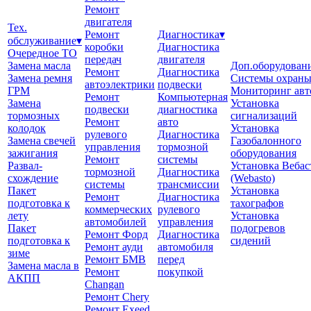
Ремонт
двигателя
Тех.
Ремонт
Диагностика
▾
обслуживание
▾
коробки
Диагностика
Очередное ТО
передач
двигателя
Замена масла
Доп.оборудован
Ремонт
Диагностика
Замена ремня
Системы охран
автоэлектрики
подвески
ГРМ
Мониторинг авт
Ремонт
Компьютерная
Замена
Установка
подвески
диагностика
тормозных
сигнализаций
Ремонт
авто
колодок
Установка
рулевого
Диагностика
Замена свечей
Газобалонного
управления
тормозной
зажигания
оборудования
Ремонт
системы
Развал-
Установка Вебас
тормозной
Диагностика
схождение
(Webasto)
системы
трансмиссии
Пакет
Установка
Ремонт
Диагностика
подготовка к
тахографов
коммерческих
рулевого
лету
Установка
автомобилей
управления
Пакет
подогревов
Ремонт Форд
Диагностика
подготовка к
сидений
Ремонт ауди
автомобиля
зиме
Ремонт БМВ
перед
Замена масла в
Ремонт
покупкой
АКПП
Changan
Ремонт Chery
Ремонт Exeed