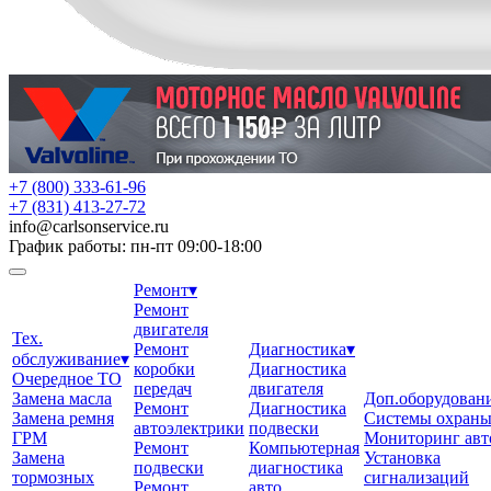
+7 (800) 333-61-96
+7 (831) 413-27-72
info
@
carlsonservice.ru
График работы: пн-пт 09:00-18:00
Ремонт
▾
Ремонт
двигателя
Тех.
Ремонт
Диагностика
▾
обслуживание
▾
коробки
Диагностика
Очередное ТО
передач
двигателя
Замена масла
Доп.оборудован
Ремонт
Диагностика
Замена ремня
Системы охран
автоэлектрики
подвески
ГРМ
Мониторинг авт
Ремонт
Компьютерная
Замена
Установка
подвески
диагностика
тормозных
сигнализаций
Ремонт
авто