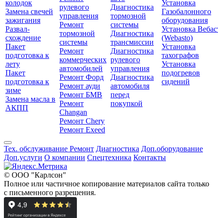
колодок
Установка
рулевого
Диагностика
Замена свечей
Газобалонного
управления
тормозной
зажигания
оборудования
Ремонт
системы
Развал-
Установка Вебас
тормозной
Диагностика
схождение
(Webasto)
системы
трансмиссии
Пакет
Установка
Ремонт
Диагностика
подготовка к
тахографов
коммерческих
рулевого
лету
Установка
автомобилей
управления
Пакет
подогревов
Ремонт Форд
Диагностика
подготовка к
сидений
Ремонт ауди
автомобиля
зиме
Ремонт БМВ
перед
Замена масла в
Ремонт
покупкой
АКПП
Changan
Ремонт Chery
Ремонт Exeed
Тех. обслуживание
Ремонт
Диагностика
Доп.оборудование
Доп.услуги
О компании
Спецтехника
Контакты
© ООО "Карлсон"
Полное или частичное копирование материалов сайта только
с письменного разрешения.