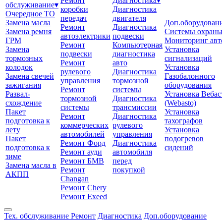
Ремонт
Диагностика
▾
обслуживание
▾
коробки
Диагностика
Очередное ТО
передач
двигателя
Замена масла
Доп.оборудован
Ремонт
Диагностика
Замена ремня
Системы охран
автоэлектрики
подвески
ГРМ
Мониторинг авт
Ремонт
Компьютерная
Замена
Установка
подвески
диагностика
тормозных
сигнализаций
Ремонт
авто
колодок
Установка
рулевого
Диагностика
Замена свечей
Газобалонного
управления
тормозной
зажигания
оборудования
Ремонт
системы
Развал-
Установка Вебас
тормозной
Диагностика
схождение
(Webasto)
системы
трансмиссии
Пакет
Установка
Ремонт
Диагностика
подготовка к
тахографов
коммерческих
рулевого
лету
Установка
автомобилей
управления
Пакет
подогревов
Ремонт Форд
Диагностика
подготовка к
сидений
Ремонт ауди
автомобиля
зиме
Ремонт БМВ
перед
Замена масла в
Ремонт
покупкой
АКПП
Changan
Ремонт Chery
Ремонт Exeed
Тех. обслуживание
Ремонт
Диагностика
Доп.оборудование